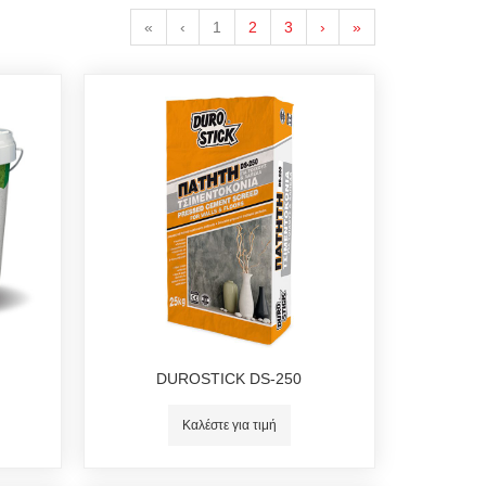
«
‹
1
2
3
›
»
DUROSTICK DS-250
Καλέστε για τιμή