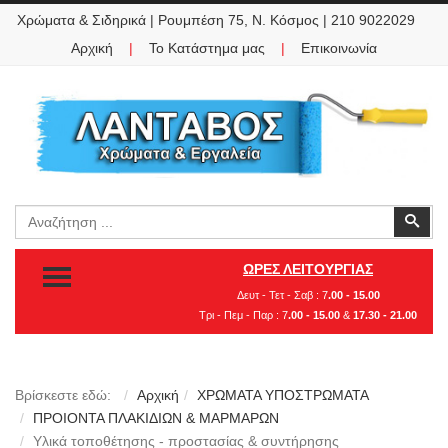
Χρώματα & Σιδηρικά | Ρουμπέση 75, Ν. Κόσμος | 210 9022029
Αρχική
|
Το Κατάστημα μας
|
Επικοινωνία
Αναζήτηση
Ανα
TOGGLE MENU
ΩΡΕΣ ΛΕΙΤΟΥΡΓΙΑΣ
Δευτ - Τετ - Σαβ : 7
.00 - 15.00
Τρι - Πεμ - Παρ : 7
.00 - 15.00
&
17.30 - 21.00
Βρίσκεστε εδώ:
Αρχική
ΧΡΩΜΑΤΑ ΥΠΟΣΤΡΩΜΑΤΑ
ΠΡΟΙΟΝΤΑ ΠΛΑΚΙΔΙΩΝ & ΜΑΡΜΑΡΩΝ
Υλικά τοποθέτησης - προστασίας & συντήρησης