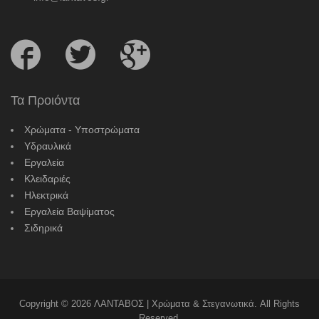
Follow
Follow
Follow
us
us
us
on
on
on
Facebook
Twitter
Google
Τα Προιόντα
Plus
Χρώματα - Υποστρώματα
Υδραυλικά
Εργαλεία
Κλειδαριές
Ηλεκτρικά
Εργαλεία Βαψίματος
Σιδηρικά
Copyright © 2026 ΛΑΝΤΑΒΟΣ | Χρώματα & Στεγανωτικά. All Rights
Reserved.