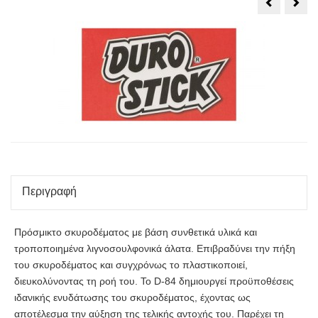
DUROSTIC
AQU
D-
POR
28
Περιγραφή
Πρόσμικτο σκυροδέματος με βάση συνθετικά υλικά και
τροποποιημένα λιγνοσουλφονικά άλατα. Επιβραδύνει την πήξη
του σκυροδέματος και συγχρόνως το πλαστικοποιεί,
διευκολύνοντας τη ροή του. Το D-84 δημιουργεί προϋποθέσεις
ιδανικής ενυδάτωσης του σκυροδέματος, έχοντας ως
αποτέλεσμα την αύξηση της τελικής αντοχής του. Παρέχει τη