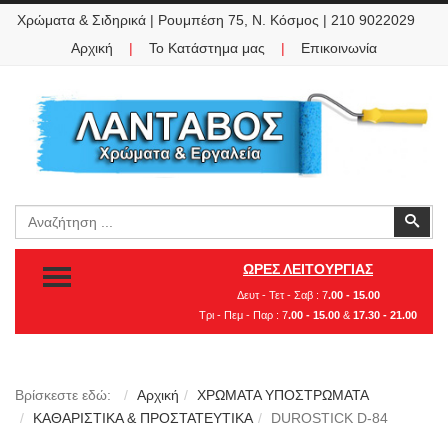
Χρώματα & Σιδηρικά | Ρουμπέση 75, Ν. Κόσμος | 210 9022029
Αρχική
|
Το Κατάστημα μας
|
Επικοινωνία
Αναζήτηση
Ανα
TOGGLE MENU
ΩΡΕΣ ΛΕΙΤΟΥΡΓΙΑΣ
Δευτ - Τετ - Σαβ : 7
.00 - 15.00
Τρι - Πεμ - Παρ : 7
.00 - 15.00
&
17.30 - 21.00
Βρίσκεστε εδώ:
Αρχική
ΧΡΩΜΑΤΑ ΥΠΟΣΤΡΩΜΑΤΑ
ΚΑΘΑΡΙΣΤΙΚΑ & ΠΡΟΣΤΑΤΕΥΤΙΚΑ
DUROSTICK D-84