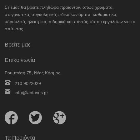
Σε εμάς θα βρείτε πληθώρα προιόντων όπως χρώματα,
στεγανωτικά, συγκολητικά, ειδικά κονιάματα, καθαριστικά,
υδραυλικά, ηλεκτρικά, σιδηρικά και παντός τύπου εργαλείων για το
σπίτι σας
Βρείτε μας
Επικοινωνία
Ρουμπέση 75, Νέος Κόσμος
210 9022029
info@lantavos.gr
Follow
Follow
Follow
us
us
us
on
on
on
Facebook
Twitter
Google
Τα Προιόντα